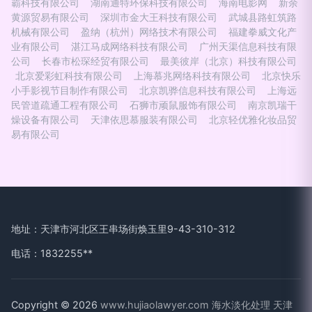
霸科技有限公司
湖南通特环保科技有限公司
海南电影网
新余
黄源贸易有限公司
深圳市金大王科技有限公司
武城县路虹筑路
机械有限公司
盈纳（杭州）网络技术有限公司
福建拳威文化产
业有限公司
湛江马成网络科技有限公司
广州天渠信息科技有限
公司
长春市松琛经贸有限公司
最美彼岸（北京）科技有限公司
北京爱彩虹科技有限公司
上海慕兆网络科技有限公司
北京快乐
小手影视节目制作有限公司
北京凯骅信息科技有限公司
上海远
民管道疏通工程有限公司
石狮市顽鼠服饰有限公司
南京凯瑞干
燥设备有限公司
天津依思慕服装有限公司
北京轻优雅化妆品贸
易有限公司
地址：天津市河北区王串场街焕玉里9-43-310-312
电话：1832255**
Copyright © 2026
www.hujiaolawyer.com
海水淡化处理
天津