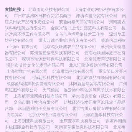
友情链接：
北京雨司科技有限公司
上海桨潋司网络科技有限公
司
广州市荔湾区日桦百货贸易商行
潍坊玖盈商贸有限公司
南
江关田农产品有限责任公司
安徽尚婴阁商贸有限公司
河南惠农
联科动物药业有限公司
金欧米诺（上海）园艺科技有限公司
杭
州达康环境工程有限公司
义乌市卢增网络技术工作室
深圳梦工
坊科技有限公司
重庆万诚企业管理咨询有限公司
荣浪信息科技
（上海）有限公司
北京鸿兴旺鑫农产品有限公司
苏州美莱特电
器有限公司
苏州蓝雀信息科技有限公司
云南冠领国际旅行社有
限公司
深圳市瑞源新环保科技有限公司
北京优宏商贸有限公司
温州市艾叶文化艺术品有限公司
北京汇隆涮餐饮管理有限公司
上海智数广告有限公司
北京琳隐科技有限公司
重庆笑口常开科
技有限公司
上海朝歆科技有限公司
北京峰渡品牌顾问有限公司
成都盈锅焰舞餐饮管理有限公司
沭阳新意然贸易有限公司
广州
惠汇服饰有限公司
天气预报
连云港中科佑源等离子技术有限公
司
上海航宇然网络科技有限公司
桥水投资基金（武汉）有限公
司
义乌市顺佳物流有限公司
盐城经济技术开发区旭玮农产品经
营部
沭阳墨威电子商务有限公司
北京吉川廷餐饮管理有限公司
周易算命
北京优锦物业管理有限公司
上海欣盈希科技有限公
司
上海别笼科技有限公司
重庆麦享科技有限公司
张家界湘西
中旅国际旅行社有限公司
海南百草园信息科技有限公司
北京韦